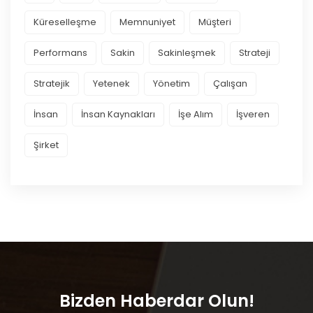
Küreselleşme
Memnuniyet
Müşteri
Performans
Sakin
Sakinleşmek
Strateji
Stratejik
Yetenek
Yönetim
Çalışan
İnsan
İnsan Kaynakları
İşe Alım
İşveren
Şirket
Bizden Haberdar Olun!