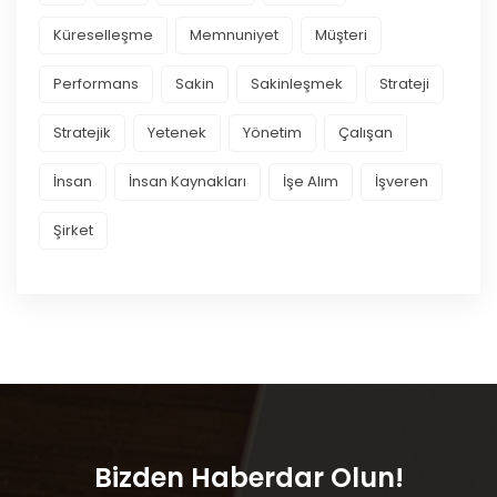
Küreselleşme
Memnuniyet
Müşteri
Performans
Sakin
Sakinleşmek
Strateji
Stratejik
Yetenek
Yönetim
Çalışan
İnsan
İnsan Kaynakları
İşe Alım
İşveren
Şirket
Bizden Haberdar Olun!