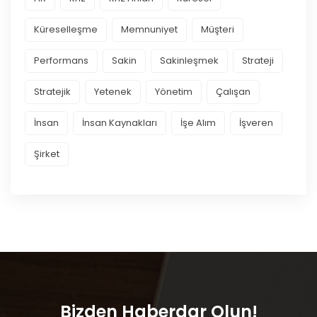
Küreselleşme
Memnuniyet
Müşteri
Performans
Sakin
Sakinleşmek
Strateji
Stratejik
Yetenek
Yönetim
Çalışan
İnsan
İnsan Kaynakları
İşe Alım
İşveren
Şirket
Bizden Haberdar Olun!