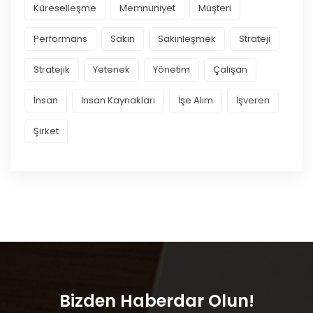
Küreselleşme
Memnuniyet
Müşteri
Performans
Sakin
Sakinleşmek
Strateji
Stratejik
Yetenek
Yönetim
Çalışan
İnsan
İnsan Kaynakları
İşe Alım
İşveren
Şirket
Bizden Haberdar Olun!