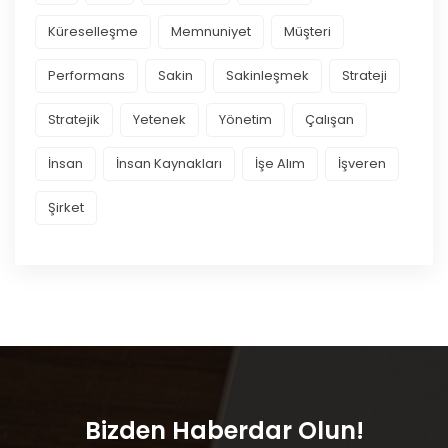
Küreselleşme
Memnuniyet
Müşteri
Performans
Sakin
Sakinleşmek
Strateji
Stratejik
Yetenek
Yönetim
Çalışan
İnsan
İnsan Kaynakları
İşe Alım
İşveren
Şirket
Bizden Haberdar Olun!